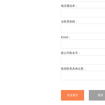
电话通信录：
去联系热线：
Email：
新公司取名号：
取得联系具体位置：