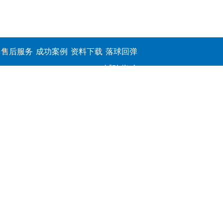
售后服务
成功案例
资料下载
落球回弹
试验仪,介
电击穿强
度测定仪