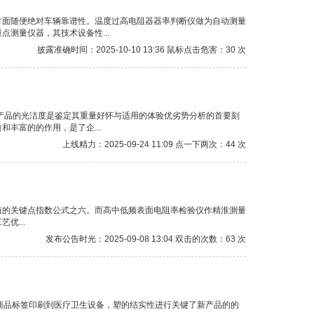
方面随便绝对车辆靠谱性。温度过高电阻器器率判断仪做为自动测量
测量仪器，其技术设备性...
披露准确时间：2025-10-10 13:36 鼠标点击危害：30 次
产品的光洁度是鉴定其重量好怀与适用的体验优劣势分析的首要刻
丰富的的作用，是了企...
上线精力：2025-09-24 11:09 点一下两次：44 次
值的关键点指数公式之六。而高中低频表面电阻率检验仪作精淮測量
优...
发布公告时光：2025-09-08 13:04 双击的次数：63 次
商品标签印刷到医疗卫生设备，塑的结实性进行关键了新产品的的