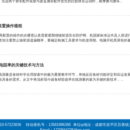
。当这两个塑零配件或塑与废金属零配件发生的比较体育运动时，耐摩擦与磨坏...
装置操作规程
工具配置的操作的步骤需认真需紧紧围绕辅射源安全防护网、机国家标准运作及人群进
更加注重禁止辅射源遗漏概率，要确定检侧工具要求与机使用期。电脑开机黑屏前的备考
电阻率的关键技术与方法
线測量是食材科学合理探索中的极为重要教学环节，单独反应食材功能评定和应运发
法具备的需求。从文中将浅析现今碳食材阻值率在线測量的最为关键的新技术，...
0-57223836 转动座机号：13581986395 单位ip地址：成都市昌平区百
Email：1770844735@qq.com