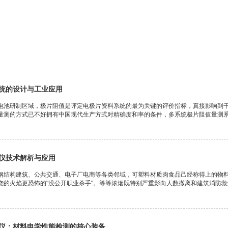
统的设计与工业应用
电池研制区域，极片阻值是评定电极片资料系统的最为关键的评价指标，真接影响到
量测的方式已不好拥有中国现代生产方式对精确度和率的条件，多系统极片阻值量测系.
仪技术解析与应用
钢结构建筑、公共交通、电子厂电商等各类邻域，可塑料材质肉食品己经称得上的物
的火焰更恐怖的"没公开职业杀手"。等等浓烟既特别严重影向人数撤离和建筑消防救缓
仪：材料电学性能检测的核心装备