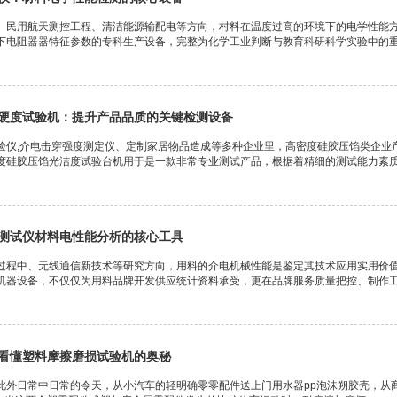
、民用航天测控工程、清洁能源输配电等方向，村料在温度过高的环境下的电学性能
下电阻器器特征参数的专科生产设备，完整为化学工业判断与教育科研科学实验中的重点
硬度试验机：提升产品品质的关键检测设备
验仪,介电击穿强度测定仪、定制家居物品造成等多种企业里，高密度硅胶压馅类企业
度硅胶压馅光洁度试验台机用于是一款非常专业测试产品，根据着精细的测试能力素质和
测试仪材料电性能分析的核心工具
过程中、无线通信新技术等研究方向，用料的介电机械性能是鉴定其技术应用实用价
机器设备，不仅仅为用料品牌开发供应统计资料承受，更在品牌服务质量把控、制作工艺
看懂塑料摩擦磨损试验机的奥秘
此外日常中日常的令天，从小汽车的轻明确零零配件送上门用水器pp泡沫朔胶壳，从