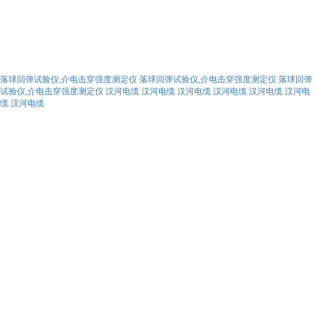
落球回弹试验仪,介电击穿强度测定仪
落球回弹试验仪,介电击穿强度测定仪
落球回弹
试验仪,介电击穿强度测定仪
汉河电缆
汉河电缆
汉河电缆
汉河电缆
汉河电缆
汉河电
缆
汉河电缆