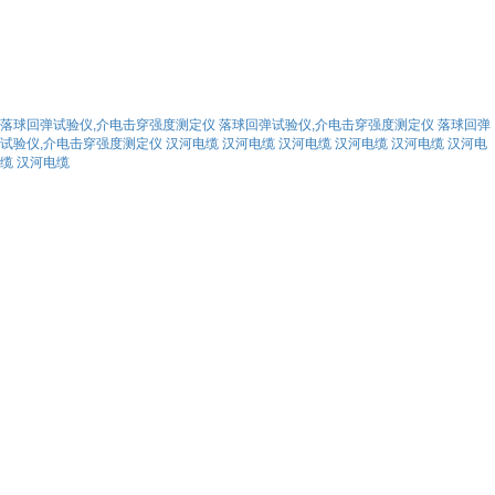
落球回弹试验仪,介电击穿强度测定仪
落球回弹试验仪,介电击穿强度测定仪
落球回弹
试验仪,介电击穿强度测定仪
汉河电缆
汉河电缆
汉河电缆
汉河电缆
汉河电缆
汉河电
缆
汉河电缆