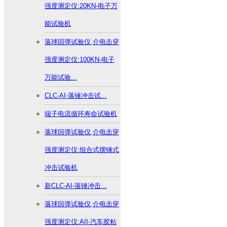
强度测定仪:20KN-电子万
能试验机
落球回弹试验仪,介电击穿
强度测定仪:100KN-电子
万能试验...
CLC-AI-落锤冲击试...
端子电流循环寿命试验机
落球回弹试验仪,介电击穿
强度测定仪:组合式摆锤式
冲击试验机
新CLC-AI-落锤冲击...
落球回弹试验仪,介电击穿
强度测定仪:AII-汽车胶粘