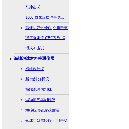
剂冲击试...
1500-防腐涂层冲击试...
落球回弹试验仪,介电击穿
强度测定仪:CBC系列-摆
锤式冲击试...
海绵泡沫材料检测仪器
泡沫起升仪
新-泡沫分析仪
海绵泡沫切割机
织物透气率测试仪
海绵压缩变形试验箱
落球回弹试验仪,介电击穿