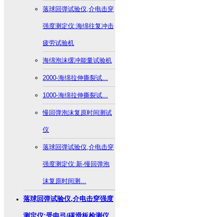
落球回弹试验仪,介电击穿
强度测定仪:海绵往复冲击
疲劳试验机
海绵泡沫缓冲能量试验机
2000-海绵拉伸撕裂试...
1000-海绵拉伸撕裂试...
慢回弹泡沫复原时间测试
仪
落球回弹试验仪,介电击穿
强度测定仪:新-慢回弹泡
沫复原时间测...
落球回弹试验仪,介电击穿强度
测定仪:受电弓/碳滑板检测仪