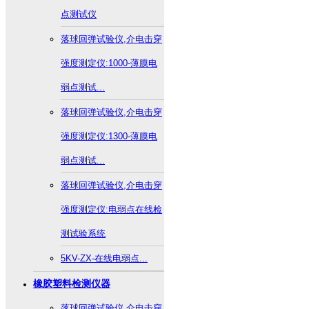
点测试仪
落球回弹试验仪,介电击穿
强度测定仪:1000-薄膜电
弱点测试...
落球回弹试验仪,介电击穿
强度测定仪:1300-薄膜电
弱点测试...
落球回弹试验仪,介电击穿
强度测定仪:电弱点在线检
测试验系统
5KV-ZX-在线电弱点...
橡胶塑料检测仪器
落球回弹试验仪,介电击穿