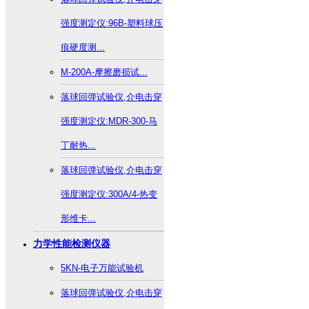
强度测定仪:96B-塑料球压
痕硬度测...
M-200A-摩擦磨损试...
落球回弹试验仪,介电击穿
强度测定仪:MDR-300-马
丁耐热...
落球回弹试验仪,介电击穿
强度测定仪:300A/4-热变
形维卡...
力学性能检测仪器
5KN-电子万能试验机
落球回弹试验仪,介电击穿