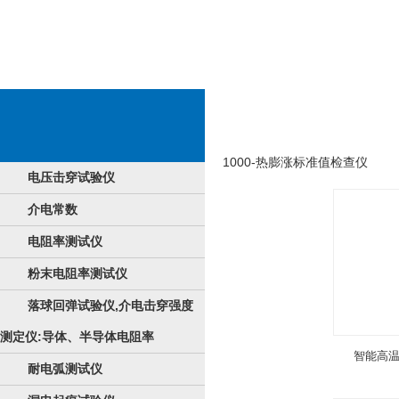
服务展现
1000-热膨涨标准值检查仪
电压击穿试验仪
介电常数
电阻率测试仪
粉末电阻率测试仪
落球回弹试验仪,介电击穿强度
测定仪:导体、半导体电阻率
智能高
耐电弧测试仪