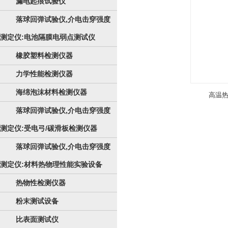
漏电起痕试验仪
落球回弹试验仪,介电击穿强度
测定仪:电池隔膜电弱点测试仪
橡胶塑料检测仪器
力学性能检测仪器
海绵泡沫材料检测仪器
高温
落球回弹试验仪,介电击穿强度
测定仪:受电弓/碳滑板检测仪器
落球回弹试验仪,介电击穿强度
测定仪:材料热物理性能实验设备
热物性检测仪器
粉末测试设备
比表面测试仪