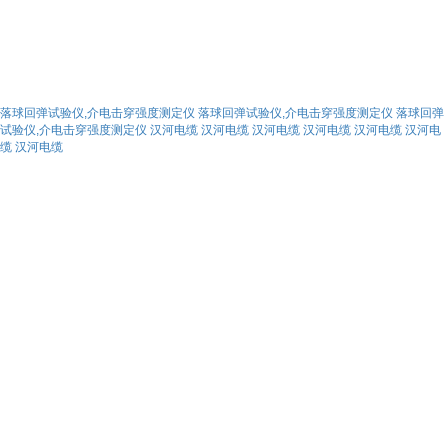
落球回弹试验仪,介电击穿强度测定仪
落球回弹试验仪,介电击穿强度测定仪
落球回弹
试验仪,介电击穿强度测定仪
汉河电缆
汉河电缆
汉河电缆
汉河电缆
汉河电缆
汉河电
缆
汉河电缆