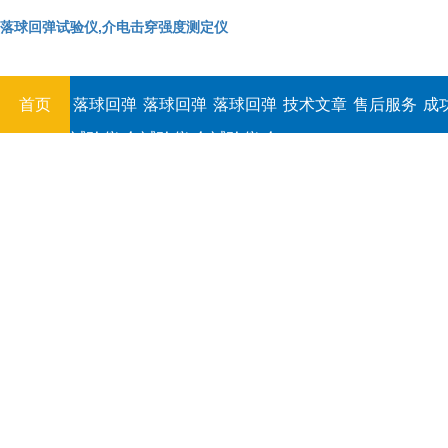
落球回弹试验仪,介电击穿强度测定仪
首页
落球回弹
落球回弹
落球回弹
技术文章
售后服务
成
试验仪,介
试验仪,介
试验仪,介
电击穿强
电击穿强
电击穿强
度测定仪
度测定仪
度测定仪