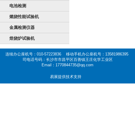
电池检测
燃烧性能试验机
金属检测仪器
焙烧炉试验机
连续办公座机号：010-57223836 移动手机办公座机号：13581986395
司电话号码：长沙市市昌平区百善镇王庄化学工业区
Email：1770844735@qq.com
易展提供技术支持