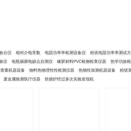
验台仪
相对介电常数
电阻功率率检测设备仪
粉状电阻功率率测试方
验仪
电瓶膈膜电缺点自测仪
橡胶材料PVC检侧检查仪器
热学功效检
板查重机器设备
物料热物理性性检测仪器
热物性加测机器设备
粉状
废金属验测医疗仪器
焙烧炉经过多次实验发现机