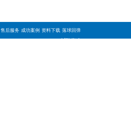
售后服务
成功案例
资料下载
落球回弹
试验仪,介
电击穿强
度测定仪