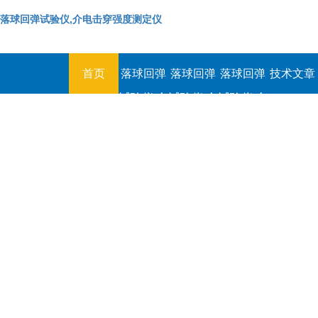
落球回弹试验仪,介电击穿强度测定仪
首页
落球回弹
落球回弹
落球回弹
技术文章
试验仪,介
试验仪,介
试验仪,介
电击穿强
电击穿强
电击穿强
度测定仪
度测定仪
度测定仪