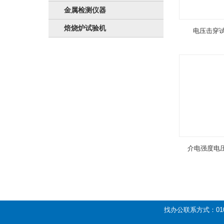
金属检测仪器
焙烧炉试验机
电压击穿试
介电强度电
找办公联系方式：010