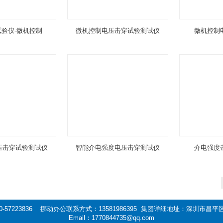
验仪-微机控制
微机控制电压击穿试验测试仪
微机控制
压击穿试验测试仪
智能介电强度电压击穿测试仪
介电强度
-57223836 挪动办公联系方式：13581986395 集团详细地址：深圳市
Email：1770844735@qq.com