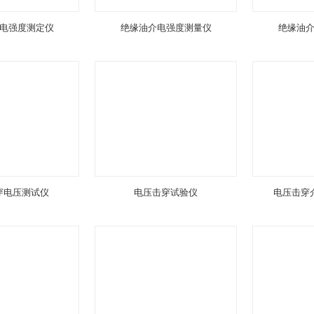
电强度测定仪
绝缘油介电强度测量仪
绝缘油
穿电压测试仪
电压击穿试验仪
电压击穿