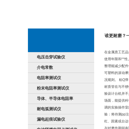
谁更耐磨？
在金属质工艺品
电压击穿试验仪
使用年限和**
整理能减少配件
介电常数
可塑料的滚动摩
电阻率测试仪
况规则。 粘Q
材质管在与不锈
粉末电阻率测试仪
验设计台机并不
导体、半导体电阻率
场面，能提供科
调的实验操作室
耐电弧测试仪
验：将待测pp
漏电起痕试验仪
杠、因素或台达
与对磨件期间有