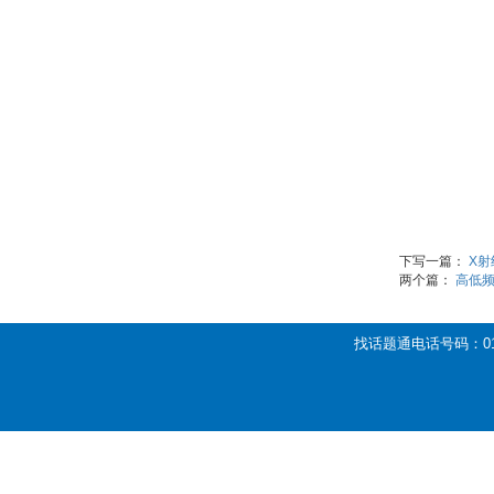
下写一篇：
X
两个篇：
高低
找话题通电话号码：01
落球回弹试验仪,介电击穿强度测定仪
落球回弹试验仪,介电击穿强度测定仪
落球回弹