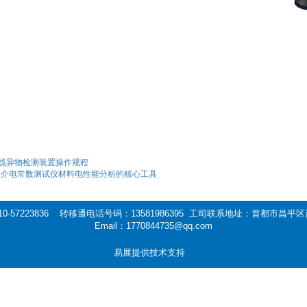
射线异物检测装置操作规程
频介电常数测试仪材料电性能分析的核心工具
0-57223836 转移通电话号码：13581986395 工司联系地址：首都市昌
Email：1770844735@qq.com
易展提供技术支持
试验仪,介电击穿强度测定仪
汉河电缆
汉河电缆
汉河电缆
汉河电缆
汉河电缆
汉河电