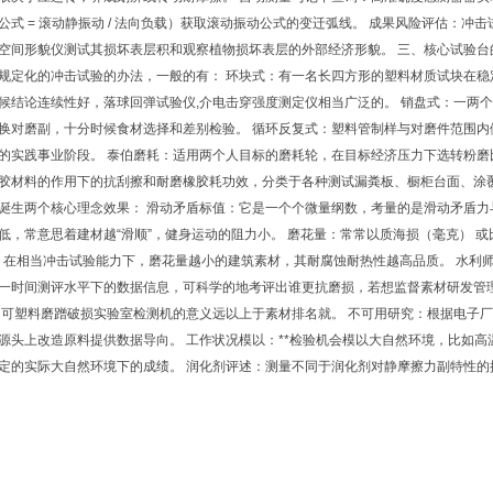
公式 = 滚动静振动 / 法向负载）获取滚动振动公式的变迁弧线。 成果风险评估：
空间形貌仪测试其损坏表层积和观察植物损坏表层的外部经济形貌。 三、核心试验台
规定化的冲击试验的办法，一般的有： 环块式：有一名长四方形的塑料材质试块在
候结论连续性好，落球回弹试验仪,介电击穿强度测定仪相当广泛的。 销盘式：一两
换对磨副，十分时候食材选择和差别检验。 循环反复式：塑料管制样与对磨件范围
的实践事业阶段。 泰伯磨耗：适用两个人目标的磨耗轮，在目标经济压力下选转粉
胶材料的作用下的抗刮擦和耐磨橡胶耗功效，分类于各种测试漏粪板、橱柜台面、涂覆
诞生两个核心理念效果： 滑动矛盾标值：它是一个个微量纲数，考量的是滑动矛盾
低，常意思着建材越“滑顺”，健身运动的阻力小。 磨花量：常常以质海损（毫克） 
。在相当冲击试验能力下，磨花量越小的建筑素材，其耐腐蚀耐热性越高品质。 水利
一时间测评水平下的数据信息，可科学的地考评出谁更抗磨损，若想监督素材研发管
 可塑料磨蹭破损实验室检测机的意义远以上于素材排名就。 不可用研究：根据电子
源头上改造原料提供数据导向。 工作状况模以：**检验机会模以大自然环境，比如
定的实际大自然环境下的成绩。 润化剂评述：测量不同于润化剂对静摩擦力副特性的