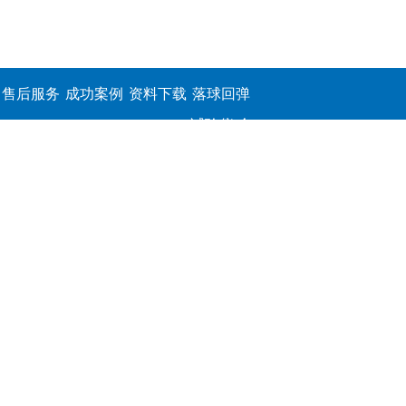
售后服务
成功案例
资料下载
落球回弹
试验仪,介
电击穿强
度测定仪