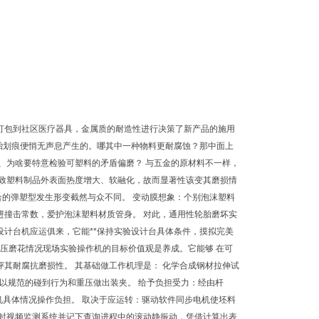
打包到社区医疗器具，金属质的耐造性进行决策了新产品的施用
胎划痕便悄无声息产生的。哪其中一种物料更耐腐蚀？那中面上
、为啥要特意检验可塑料的矛盾偏磨？ 与五金的原材料不一样，
导致塑料制品外表面热度增大、软融化，故而显著性该变其磨损情
合的弹塑型发生形变截然与众不同。 变动膜想象：个别泡沫塑料
进撞击常数，爱护泡沫塑料材质管身。 对此，通用性轮胎磨坏实
计台机应运俱来，它能**保持实验设计台具体条件，摸拟完美
挤压磨花情况现场实验操作机的目标价值观是养成。它能够 在可
其耐腐抗磨损性。 其基础做工作机理是： 化学合成钢材拉伸试
件以规范的碰到行为和重压做出装夹。 给予负担受力：经由杆
机具体情况操作负担。 取决于应运转：驱动软件同步电机使坯料
实时视频监测系统并记下查询进程中的滚动静振动，凭借计算出表