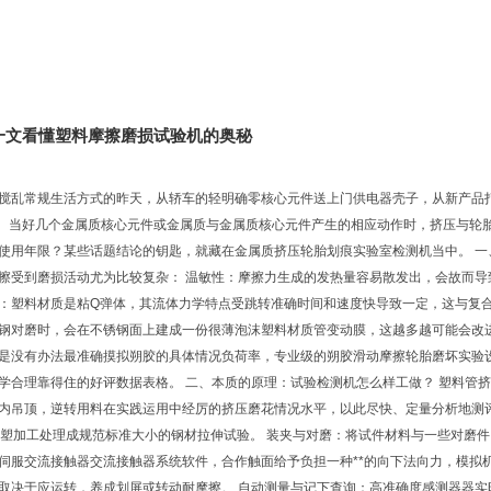
一文看懂塑料摩擦磨损试验机的奥秘
搅乱常规生活方式的昨天，从轿车的轻明确零核心元件送上门供电器壳子，从新产品
性。当好几个金属质核心元件或金属质与金属质核心元件产生的相应动作时，挤压与轮
使用年限？某些话题结论的钥匙，就藏在金属质挤压轮胎划痕实验室检测机当中。 一
擦受到磨损活动尤为比较复杂： 温敏性：摩擦力生成的发热量容易散发出，会故而
弹：塑料材质是粘Q弹体，其流体力学特点受跳转准确时间和速度快导致一定，这与复
钢对磨时，会在不锈钢面上建成一份很薄泡沫塑料材质管变动膜，这越多越可能会改
是没有办法最准确摸拟朔胶的具体情况负荷率，专业级的朔胶滑动摩擦轮胎磨坏实验设
学合理靠得住的好评数据表格。 二、本质的原理：试验检测机怎么样工做？ 塑料管
内吊顶，逆转用料在实践运用中经厉的挤压磨花情况水平，以此尽快、定量分析地测评
注塑加工处理成规范标准大小的钢材拉伸试验。 装夹与对磨：将试件材料与一些对磨
伺服交流接触器交流接触器系统软件，合作触面给予负担一种**的向下法向力，模拟
取决于应运转，养成划屏或转动耐摩擦。 自动测量与记下查询：高准确度感测器器