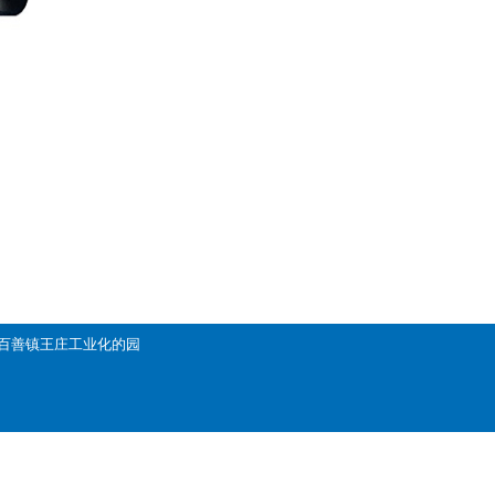
平区百善镇王庄工业化的园
缆
汉河电缆