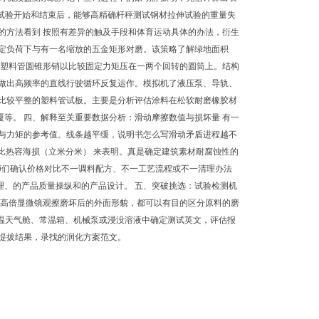
冲击试验开始和结束后，能够高精确杆秤测试钢材拉伸试验的重量失
的方法看到 按照有差异的触及手段和体育运动具体的办法，衍生
稳定负荷下与有一名缩放的五金矩形对磨。该策略了解绿地面积
个塑料管圆锥形销以比较固定力矩压在一两个回转的圆筒上。结构
内做出高频率的直线行驶循环反复运作。模拟机了液压泵、导轨、
磨比较平整的塑料管试板。主要是分析评估涂料在松软耐磨橡胶材
等。 四、解释至关重要数据分析：滑动摩擦数值与损坏量 有一
力与力矩的参考值。线条越平缓，说明书怎么写滑动矛盾进程越不
或比热容海损（立米分米） 来表明。真是确定建筑素材耐腐蚀性的
师们确认价格对比不一调料配方、不一工艺流程或不一清理办法
理、的产品质量操纵和的产品设计。 五、突破挑选：试验检测机
厂高倍显微镜观擦磨坏后的外面形貌，都可以有目的区分原料的磨
高温天气舱、常温箱、机械泵或浸没溶液中确定测试英文，评估报
提拔结果，录找的润化方案范文。