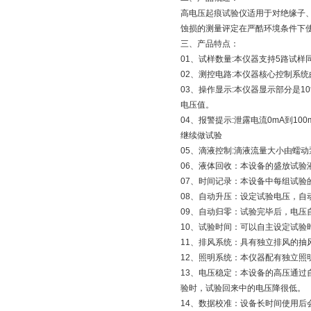
高电压起痕试验仪适用于对绝缘子、
蚀损的测量评定在严酷环境条件下
三、产品特点：
01、试样数量:本仪器支持5路试
02、测控电路:本仪器核心控制系
03、操作显示:本仪器显示部分是
电压值。
04、报警提示:泄露电流0mA到
继续做试验
05、滴液控制:滴液流量大小由蠕
06、液体回收：本设备的盛放试
07、时间记录：本设备中每组试验
08、自动升压：设定试验电压，自
09、自动归零：试验完毕后，电压
10、试验时间：可以自主设定试验
11、排风系统：具有独立排风的
12、照明系统：本仪器配有独立
13、电压稳定：本设备的高压通
验时，试验回来中的电压降很低。
14、数据校准：设备长时间使用