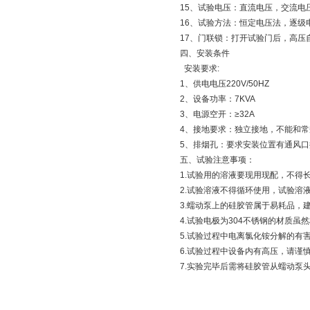
15、试验电压：直流电压，交流电
16、试验方法：恒定电压法，逐级
17、门联锁：打开试验门后，高压
四、安装条件
安装要求:
1、供电电压220V/50HZ
2、设备功率：7KVA
3、电源空开：≥32A
4、接地要求：独立接地，不能和
5、排烟孔：要求安装位置有通风口
五、试验注意事项：
1.试验用的溶液要现用现配，不得
2.试验溶液不得循环使用，试验
3.蠕动泵上的硅胶管属于易耗品，
4.试验电极为304不锈钢的材质
5.试验过程中电离氯化铵分解的有
6.试验过程中设备内有高压，请谨
7.实验完毕后需将硅胶管从蠕动泵