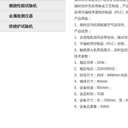
燃烧性能试验机
颠转仪外壳采用钣金工艺制造，产
采用可编程序逻辑控制器（PLC
金属检测仪器
产品用途：
1、颠转仪为铝用碳素空气反应性
焙烧炉试验机
产品优势：
1、步进电机加同步带传动，输出
2、可编程序控制器（PLC）控制
3、触摸屏人机界面显示，实时监
技术参数：
1、额定功率：1KW；
2、额定电压：220V/50HZ；
3、转筒尺寸：内径：Φ68mm 内高
4、钢球尺寸：Φ6mm
5、设备转速：90r/min；
6、设定时间：可调
8、设备尺寸：长：700mm、宽：6
9、设备总重量：50KG