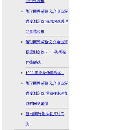
疲劳试验机
落球回弹试验仪,介电击穿
强度测定仪:海绵泡沫缓冲
能量试验机
落球回弹试验仪,介电击穿
强度测定仪:2000-海绵拉
伸撕裂试...
1000-海绵拉伸撕裂试...
落球回弹试验仪,介电击穿
强度测定仪:慢回弹泡沫复
原时间测试仪
新-慢回弹泡沫复原时间
测...