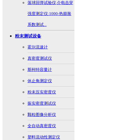
落球回弹试验仪,介电击穿
强度测定仪:1000-热膨胀
系数测试...
粉末测试设备
霍尔流速计
真密度测试仪
斯柯特容量计
休止角测定仪
粉末压实密度仪
振实密度测试仪
颗粒图像分析仪
全自动真密度仪
塑料流动性测定仪