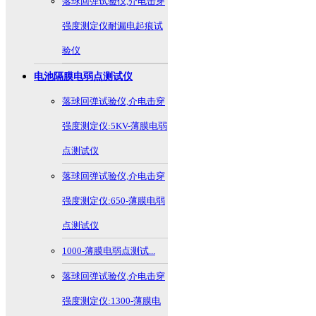
落球回弹试验仪,介电击穿
强度测定仪耐漏电起痕试
验仪
电池隔膜电弱点测试仪
落球回弹试验仪,介电击穿
强度测定仪:5KV-薄膜电弱
点测试仪
落球回弹试验仪,介电击穿
强度测定仪:650-薄膜电弱
点测试仪
1000-薄膜电弱点测试...
落球回弹试验仪,介电击穿
强度测定仪:1300-薄膜电