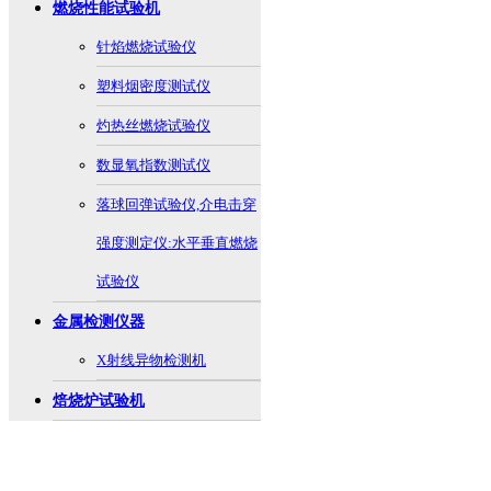
燃烧性能试验机
针焰燃烧试验仪
塑料烟密度测试仪
灼热丝燃烧试验仪
数显氧指数测试仪
落球回弹试验仪,介电击穿
强度测定仪:水平垂直燃烧
试验仪
金属检测仪器
X射线异物检测机
焙烧炉试验机