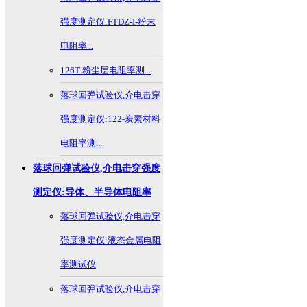
强度测定仪:FTDZ-I-粉末
电阻率...
126T-粉尘层电阻率测...
落球回弹试验仪,介电击穿
强度测定仪:122-炭素材料
电阻率测...
落球回弹试验仪,介电击穿强度
测定仪:导体、半导体电阻率
落球回弹试验仪,介电击穿
强度测定仪:液态金属电阻
率测试仪
落球回弹试验仪,介电击穿