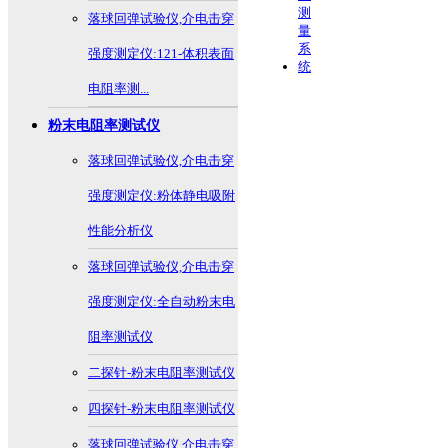
落球回弹试验仪,介电击穿
强度测定仪:121-体积表面
电阻率测...
粉末电阻率测试仪
落球回弹试验仪,介电击穿
强度测定仪:粉体静电吸附
性能分析仪
落球回弹试验仪,介电击穿
强度测定仪:全自动粉末电
阻率测试仪
二探针-粉末电阻率测试仪
四探针-粉末电阻率测试仪
落球回弹试验仪,介电击穿