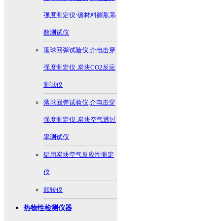
强度测定仪:碳材料膨胀系
数测试仪
落球回弹试验仪,介电击穿
强度测定仪:炭块CO2反应
测试仪
落球回弹试验仪,介电击穿
强度测定仪:炭块空气透过
率测试仪
铝用炭块空气反应性测定
仪
颠转仪
热物性检测仪器