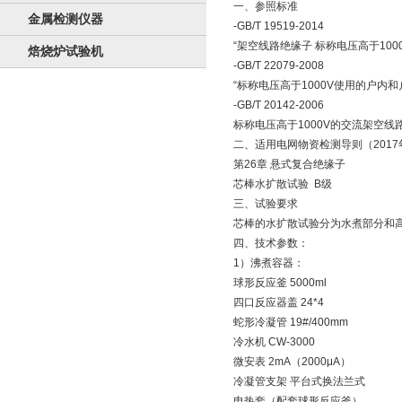
一、参照标准
金属检测仪器
-GB/T 19519-2014
“架空线路绝缘子 标称电压高于10
焙烧炉试验机
-GB/T 22079-2008
“标称电压高于1000V使用的户内
-GB/T 20142-2006
标称电压高于1000V的交流架空
二、适用电网物资检测导则（201
第26章 悬式复合绝缘子
芯棒水扩散试验 B级
三、试验要求
芯棒的水扩散试验分为水煮部分和高压
四、技术参数：
1）沸煮容器：
球形反应釜 5000ml
四口反应器盖 24*4
蛇形冷凝管 19#/400mm
冷水机 CW-3000
微安表 2mA（2000μA）
冷凝管支架 平台式换法兰式
电热套（配套球形反应釜）