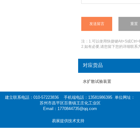
注：1.可以使用快捷键Alt+S或Ctrl+
2.如有必要,请您留下您的详细联系方
对应货品
水扩散试验装置
建立联系电話：010-57223836 手机端电話：13581986395 单位网址：
苏州市昌平区百善镇王庄化工业区
Email：1770844735@qq.com
易展提供技术支持