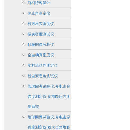
斯柯特容量计
休止角测定仪
粉末压实密度仪
振实密度测试仪
颗粒图像分析仪
全自动真密度仪
塑料流动性测定仪
粉尘安息角测试仪
落球回弹试验仪,介电击穿
强度测定仪:多功能压力测
量系统
落球回弹试验仪,介电击穿
强度测定仪:粉末自然堆积