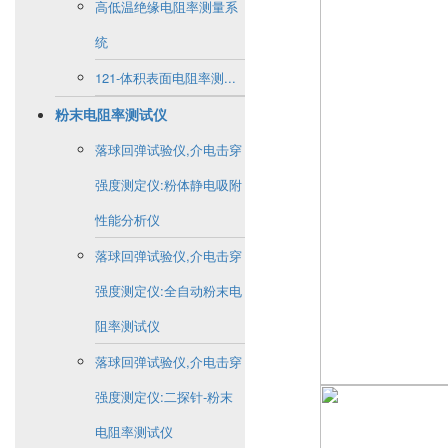
高低温绝缘电阻率测量系
统
121-体积表面电阻率测...
粉末电阻率测试仪
落球回弹试验仪,介电击穿
强度测定仪:粉体静电吸附
性能分析仪
落球回弹试验仪,介电击穿
强度测定仪:全自动粉末电
阻率测试仪
落球回弹试验仪,介电击穿
强度测定仪:二探针-粉末
电阻率测试仪