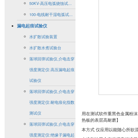
50KV-高压电弧烧蚀试...
100-电线耐干湿电弧试...
漏电起痕试验仪
水扩散试验装置
水扩散水煮试验台
落球回弹试验仪,介电击穿
强度测定仪:高压漏电起痕
试验仪
落球回弹试验仪,介电击穿
强度测定仪:耐电痕化指数
测试仪
用在测试软件重黑色金属粉沫
热板的表层高耐磨】
落球回弹试验仪,介电击穿
本方式 仅应用以能随心所欲流
强度测定仪:绝缘子漏电起