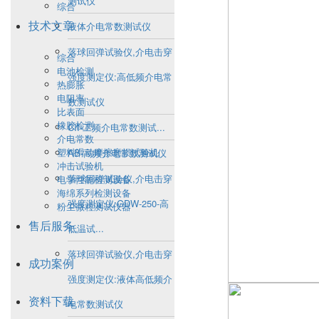
测试仪
综合
技术文章
液体介电常数测试仪
落球回弹试验仪,介电击穿
综合
电池检测
强度测定仪:高低频介电常
热膨胀
电阻率
数测试仪
比表面
橡胶检测
CII-工频介电常数测试...
介电常数
塑料滑动摩擦磨损试验机
AB-高频介电常数测试仪
冲击试验机
落球回弹试验仪,介电击穿
电学性能检测设备
海绵系列检测设备
强度测定仪:GDW-250-高
粉尘微粒测试仪器
售后服务
低温试...
落球回弹试验仪,介电击穿
成功案例
强度测定仪:液体高低频介
资料下载
电常数测试仪