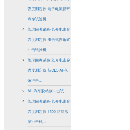
强度测定仪:端子电流循环
寿命试验机
落球回弹试验仪,介电击穿
强度测定仪:组合式摆锤式
冲击试验机
落球回弹试验仪,介电击穿
强度测定仪:新CLC-AI-落
锤冲击...
AII-汽车胶粘剂冲击试...
落球回弹试验仪,介电击穿
强度测定仪:1500-防腐涂
层冲击试...