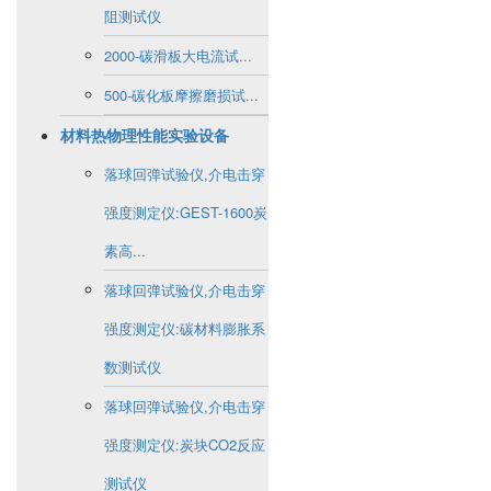
阻测试仪
2000-碳滑板大电流试...
500-碳化板摩擦磨损试...
材料热物理性能实验设备
落球回弹试验仪,介电击穿
强度测定仪:GEST-1600炭
素高...
落球回弹试验仪,介电击穿
强度测定仪:碳材料膨胀系
数测试仪
落球回弹试验仪,介电击穿
强度测定仪:炭块CO2反应
测试仪