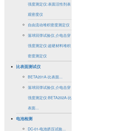
强度测定仪:表面活性剂表
观密度仪
自由流动堆积密度测定仪
落球回弹试验仪,介电击穿
强度测定仪:超硬材料堆积
密度测定仪
比表面测试仪
BETA201A-比表面...
落球回弹试验仪,介电击穿
强度测定仪:BETA202A-比
表面...
电池检测
DC-01-电池挤压试验...