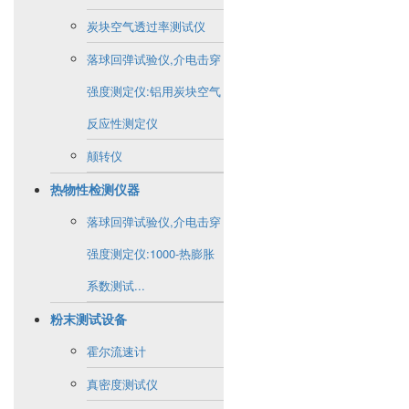
炭块空气透过率测试仪
落球回弹试验仪,介电击穿
强度测定仪:铝用炭块空气
反应性测定仪
颠转仪
热物性检测仪器
落球回弹试验仪,介电击穿
强度测定仪:1000-热膨胀
系数测试...
粉末测试设备
霍尔流速计
真密度测试仪