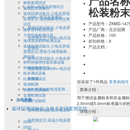
产品名称
耐电弧测试仪
50Kv-电压击穿测试仪
松装粉
漏电起痕试验仪
落球回弹试验仪,介电击穿强
100Kv-电压击穿测试...
度测定仪:电池隔膜电弱点测
产品型号：ZKMD-147
试仪
落球回弹试验仪,介电击穿
产品厂商：北京冠测
橡胶塑料检测仪器
力学性能检测仪器
产品价格：100
强度测定仪:150Kv-电压击
海绵泡沫材料检测仪器
折扣价格：9
落球回弹试验仪,介电击穿强
产品文档：
穿测试...
度测定仪:受电弓/碳滑板检
测仪器
落球回弹试验仪,介电击穿
材料热物理性能实验设备
热物性检测仪器
强度测定仪:200Kv-电压击
粉末测试设备
比表面测试仪
穿测试...
你添加了1件商品
查看购物车
电池检测
507-绝缘油介电强度测...
简单介绍：
燃烧性能试验机
金属检测仪器
用于测试金属粉末和非金属粉
介电常数
焙烧炉试验机
2.5mm或5.0mm标准漏
落球回弹试验仪,介电击穿强度测定仪
落球回弹试验仪,介电击穿
详情介绍：
强度测定仪:高温介电温谱
2023
2022