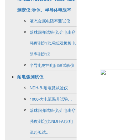
测定仪:导体、半导体电阻率
液态金属电阻率测试仪
落球回弹试验仪,介电击穿
强度测定仪:炭纸双极板电
阻率测定仪
半导电材料电阻率试验仪
耐电弧测试仪
NDH-B-耐电弧试验仪
1000-大电流温升试验...
落球回弹试验仪,介电击穿
强度测定仪:NDH-AI大电
流起弧试...