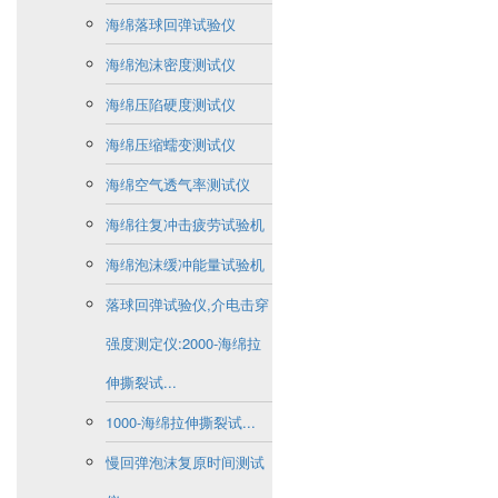
海绵落球回弹试验仪
海绵泡沫密度测试仪
海绵压陷硬度测试仪
海绵压缩蠕变测试仪
海绵空气透气率测试仪
海绵往复冲击疲劳试验机
海绵泡沫缓冲能量试验机
落球回弹试验仪,介电击穿
强度测定仪:2000-海绵拉
伸撕裂试...
1000-海绵拉伸撕裂试...
慢回弹泡沫复原时间测试