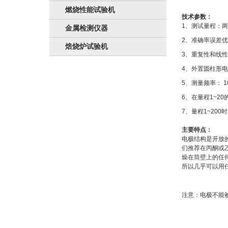
燃烧性能试验机
技术参数：
1、测试量程：两个
金属检测仪器
2、准确率误差优
焙烧炉试验机
3、重复性和线性优
4、外置圆柱形
5、测量频率： 1
6、在量程1~2
7、量程1~200
主要特点：
电极结构是开放
们推荐在丙酮或
燥在筒壁上的任
所以几乎可以用
注意：电极不能