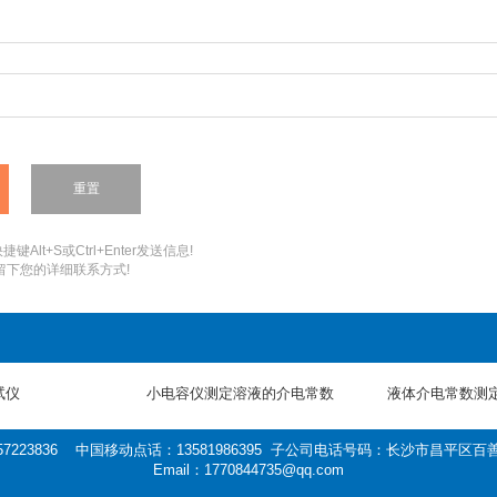
键Alt+S或Ctrl+Enter发送信息!
您留下您的详细联系方式!
试仪
小电容仪测定溶液的介电常数
液体介电常数测
-57223836 中国移动点话：13581986395 子公司电话号码：长沙市昌平区
Email：1770844735@qq.com