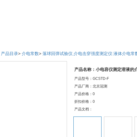
>
产品目录
>
介电常数
>
落球回弹试验仪,介电击穿强度测定仪:液体介电常
产品名称：小电容仪测定溶液的
产品型号：GCSTD-F
产品厂商：北京冠测
产品价格：0
折扣价格：0
产品文档：