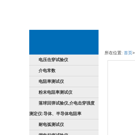
物品信息
所在位置:
首页
电压击穿试验仪
介电常数
电阻率测试仪
粉末电阻率测试仪
落球回弹试验仪,介电击穿强度
测定仪:导体、半导体电阻率
耐电弧测试仪