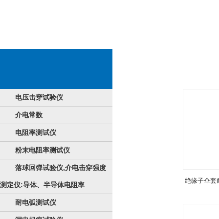
车辆提供
电压击穿试验仪
介电常数
电阻率测试仪
粉末电阻率测试仪
落球回弹试验仪,介电击穿强度
绝缘子伞套
测定仪:导体、半导体电阻率
耐电弧测试仪