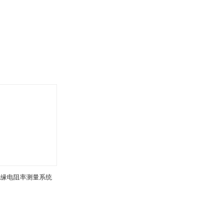
绝缘电阻率测量系统