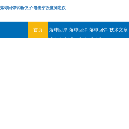
落球回弹试验仪,介电击穿强度测定仪
首页
落球回弹
落球回弹
落球回弹
技术文章
试验仪,介
试验仪,介
试验仪,介
电击穿强
电击穿强
电击穿强
度测定仪
度测定仪
度测定仪