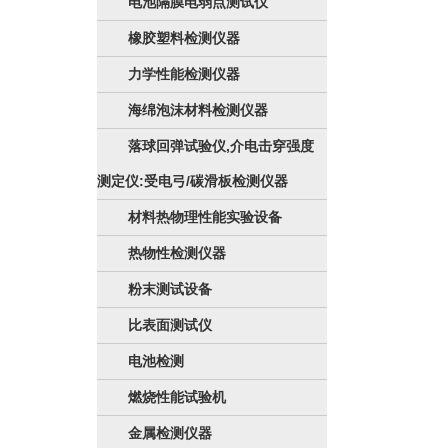
电池隔膜电弱点测试仪
橡胶塑料检测仪器
力学性能检测仪器
海绵泡沫材料检测仪器
落球回弹试验仪,介电击穿强度
测定仪:受电弓/碳滑板检测仪器
材料热物理性能实验设备
热物性检测仪器
粉末测试设备
比表面测试仪
电池检测
燃烧性能试验机
金属检测仪器