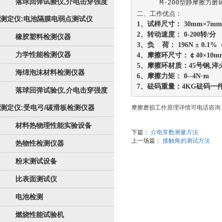
落球回弹试验仪,介电击穿强度
M-200型静摩擦
二、工作优点：
测定仪:电池隔膜电弱点测试仪
1
、试样尺寸： 
30mm
×
7mm
2
、转动速度： 
0-200
转
/
分 
橡胶塑料检测仪器
3
、负    荷： 
196N 
± 
0.1%
力学性能检测仪器
4
、摩擦环尺寸：￠
40
×
10m
5
、摩擦环材质：
45
号钢
,
淬
海绵泡沫材料检测仪器
6
、摩擦力矩： 
0--4N
·
m     
7
、砝码重量：
4KG
砝码一
落球回弹试验仪,介电击穿强度
测定仪:受电弓/碳滑板检测仪器
摩擦磨损工作原理详情可电话咨询
材料热物理性能实验设备
下篇：
介电常数测量方法
上一场篇：
接触角的测试方法
热物性检测仪器
粉末测试设备
比表面测试仪
电池检测
燃烧性能试验机