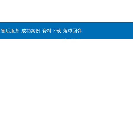
售后服务
成功案例
资料下载
落球回弹
试验仪,介
电击穿强
度测定仪