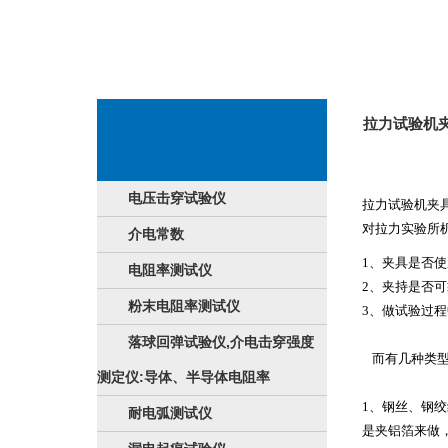
拉力试验机
电压击穿试验仪
拉力试验机夹
对
拉力实验所
介电常数
1
、夹具是否使
电阻率测试仪
2
、夹持是否可
粉末电阻率测试仪
3
、做试验过程
落球回弹试验仪,介电击穿强度
而有几种类
测定仪:导体、半导体电阻率
1
、钢丝、钢绞
耐电弧测试仪
是夹铝箔来做