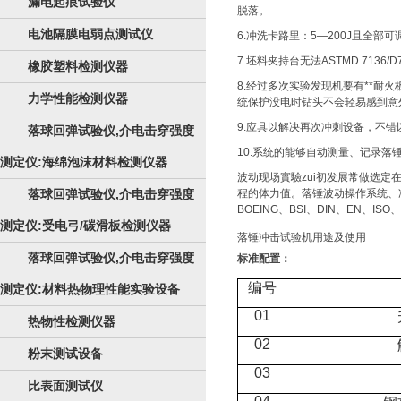
漏电起痕试验仪
脱落。
电池隔膜电弱点测试仪
6.冲洗卡路里：5—200J且全部可
7.坯料夹持台无法ASTMD 7136/
橡胶塑料检测仪器
8.经过多次实验发现机要有**
力学性能检测仪器
统保护没电时钻头不会轻易感到意
9.应具以解决再次冲刺设备，不错
落球回弹试验仪,介电击穿强度
10.系统的能够自动测量、记录
测定仪:海绵泡沫材料检测仪器
波动现场實驗zui初发展常做选
落球回弹试验仪,介电击穿强度
程的体力值。落锤波动操作系统、冲
BOEING、BSI、DIN、EN、IS
测定仪:受电弓/碳滑板检测仪器
落锤冲击试验机用途及使用
落球回弹试验仪,介电击穿强度
标准配置：
编号
测定仪:材料热物理性能实验设备
01
热物性检测仪器
02
粉末测试设备
03
比表面测试仪