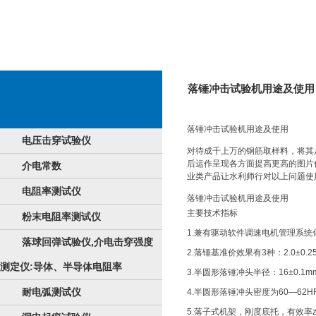
落锤冲击试验机用途及使用
落锤冲击试验机
用途及使用
电压击穿试验仪
对待成千上万的钢筋取样料，将其
后运作呈现各方面提高更高的图片
介电常数
业类产品让水利师行对以上问题使
电阻率测试仪
落锤冲击试验机用途及使用
主要技术指标
粉末电阻率测试仪
1.兼有驱动软件调速电机管理系
落球回弹试验仪,介电击穿强度
2.落锤基准价效果有3种：2.0±0.25Kg
测定仪:导体、半导体电阻率
3.半圆形落锤冲头半径：16±0.1mm，
耐电弧测试仪
4.半圆形落锤冲头密度为60—6
5.落子式机架，刚度底托，有效率z