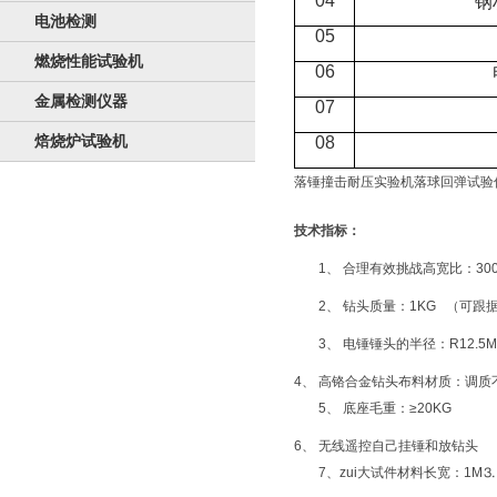
04
钢
电池检测
05
燃烧性能试验机
06
金属检测仪器
07
焙烧炉试验机
08
落锤撞击耐压实验机落球回弹试验
技术指标：
1、 合理有效挑战高宽比：300
2、 钻头质量：1KG （可跟
3、 电锤锤头的半径：R12.5
4、 高铬合金钻头布料材质：调
5、 底座毛重：≥20KG
6、 无线遥控自己挂锤和放钻头
7、zui大试件材料长宽：1M⒊