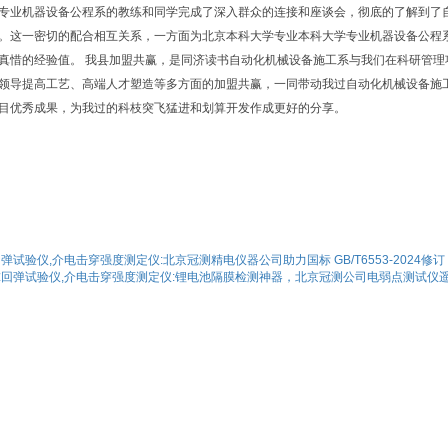
专业机器设备公程系的教练和同学完成了深入群众的连接和座谈会，彻底的了解到了
。这一密切的配合相互关系，一方面为北京本科大学专业本科大学专业机器设备公程
真惜的经验值。 我县加盟共赢，是同济读书自动化机械设备施工系与我们在科研管
领导提高工艺、高端人才塑造等多方面的加盟共赢，一同带动我过自动化机械设备施
目优秀成果，为我过的科枝突飞猛进和划算开发作成更好的分享。
弹试验仪,介电击穿强度测定仪:北京冠测精电仪器公司助力国标 GB/T6553-2024修订
球回弹试验仪,介电击穿强度测定仪:锂电池隔膜检测神器，北京冠测公司电弱点测试仪