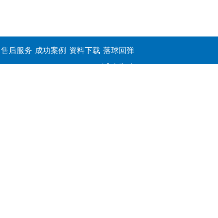
售后服务
成功案例
资料下载
落球回弹
试验仪,介
电击穿强
度测定仪