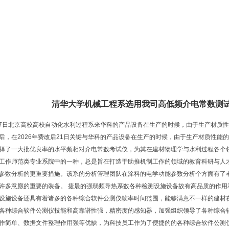
息
清华大学机械工程系选用我司高低频介电常数测
后17日北京高校高校自动化水利过程系来华科的产品设备在生产的时候，由于生产材质
后，在2026年费改后21日关键与华科的产品设备在生产的时候，由于生产材质性能
择了一大批优良率的水平频相对介电常数考试仪，为其在建材物理学与水利过程各个
工作师范类专业系院中的一种，总是旨在打造于助推机制工作的领域的教育科研与人
参数分析的更重要措施。该系的分析管理团队在涂料的电学功能参数分析个方面有了
许多意愿的重要的装备。 捷晨的强弱频导热系数各种检测设施设备故有高品质的作
设施设备还具有着诸多的各种综合软件公测仪帧率时间范围，能够满意不一样的建材
各种综合软件公测仪技能和高靠谱性强，精密度的感知器，加强组织领导了各种综合
作简单、数据文件整理作用强等优缺，为科技员工作为了便捷的的各种综合软件公测