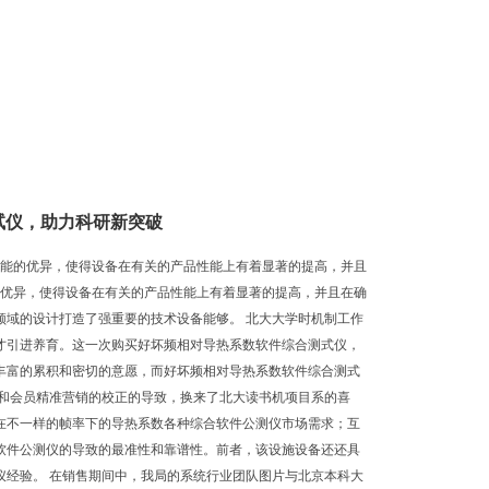
试仪，助力科研新突破
性能的优异，使得设备在有关的产品性能上有着显著的提高，并且
的优异，使得设备在有关的产品性能上有着显著的提高，并且在确
领域的设计打造了强重要的技术设备能够。 北大大学时机制工作
才引进养育。这一次购买好坏频相对导热系数软件综合测式仪，
丰富的累积和密切的意愿，而好坏频相对导热系数软件综合测式
用和会员精准营销的校正的导致，换来了北大读书机项目系的喜
在不一样的帧率下的导热系数各种综合软件公测仪市场需求；互
软件公测仪的导致的最准性和靠谱性。前者，该设施设备还还具
仪经验。 在销售期间中，我局的系统行业团队图片与北京本科大