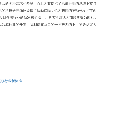
自己的各种需求和希望，而且为其提拱了系统行业的系统不支持
系的科技研究岗位提拱了后勤保障，也为我局的车辆开发和市面
理项目领域行业的做次核心联手。两者将以我县加盟共赢为锲机，
工领域行业的开发。我相信在两者的一同努力的下，势必认定大
遥领行业新标准