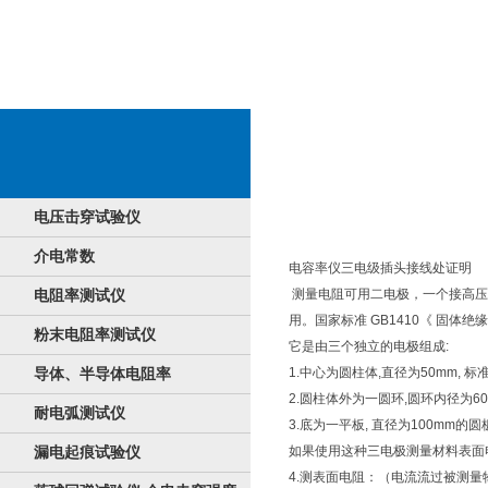
文章祥情
电压击穿试验仪
介电常数
电容率仪三电级插头接线处证明
电阻率测试仪
测量电阻可用二电极，一个接高压
用。国家标准 GB1410《 固
粉末电阻率测试仪
它是由三个独立的电极组成:
导体、半导体电阻率
1.中心为圆柱体,直径为50mm, 
2.圆柱体外为一圆环,圆环内径为60
耐电弧测试仪
3.底为一平板, 直径为100mm的
漏电起痕试验仪
如果使用这种三电极测量材料表面
4.测表面电阻：（电流流过被测