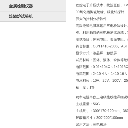
程控电子升压技术，纹波更低、TV
金属检测仪器
99氧化铝陶瓷绝缘、碳化钨探针
焙烧炉试验机
强大的控制分析软件
高温绝缘电阻率运用三电极法设计原理
准。利用独特的三电极测试系统，
测试项目：体积电阻、表面电阻、
符合标准：GB/T1410-2006、ASTM
显示方式：液晶屏、触摸屏
试用材料：固体、液体、粉体等绝
电阻范围：0.01×104Ω～1×1018
电流范围：2×10-4Ａ～1×10-16Ａ
电压档位：10V、25V、100V、250
精 度：1%
功率电阻率仪三电级接线柱详细说
主机重量：5KG
主机尺寸：300*170*120mm、360
屏蔽箱尺寸：200*200*100mm
采用方法：三电极法